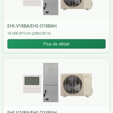
EHI-V18BA/EHI-O18BAH
18 000 BTU/H (208/230 V)
Plus de détail
EHI-V24BA/EHI-O24BAH