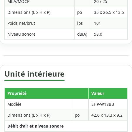
MCA/MOCP
20 / 25
Dimensions (L x H x P)
po
35 x 26.5 x 13.5
Poids net/brut
lbs
101
Niveau sonore
dB(A)
58.0
Unité intérieure
Propriété
Valeur
Modèle
EHP-W18BB
Dimensions (L x H x P)
po
42.6 x 13.3 x 9.2
Débit d'air et niveau sonore