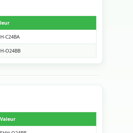
leur
H-C24BA
H-O24BB
Valeur