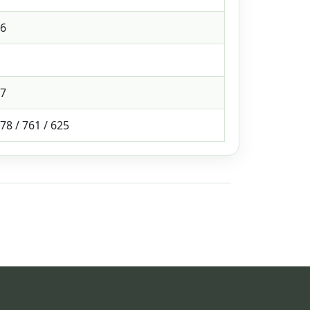
6
7
78 / 761 / 625