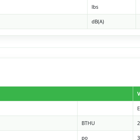
lbs
dB(A)
V
BTHU
2
po
3