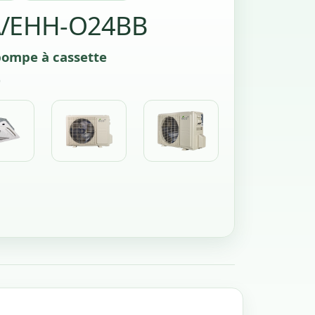
/EHH-O24BB
ompe à cassette
)