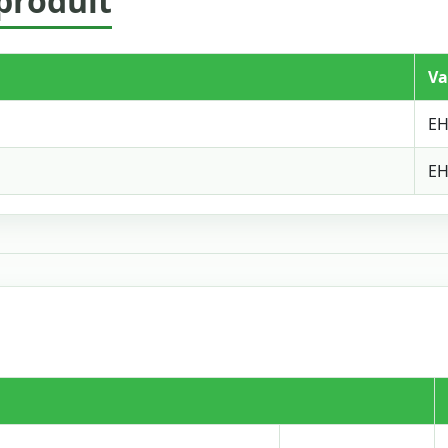
produit
Va
EH
EH