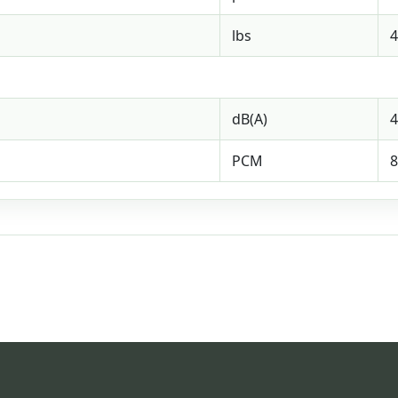
lbs
4
dB(A)
4
PCM
8